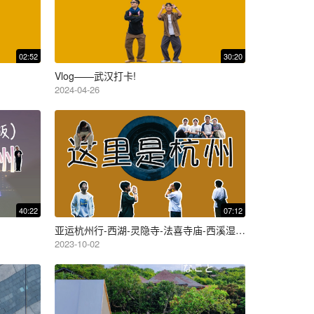
02:52
30:20
Vlog——武汉打卡!
2024-04-26
40:22
07:12
g
亚运杭州行-西湖-灵隐寺-法喜寺庙-西溪湿地-三天三夜-PLOG
2023-10-02