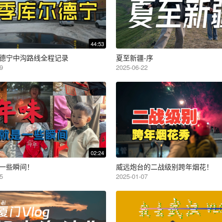
44:53
德宁中沟路线全程记录
夏至新疆-序
9
2025-06-22
02:24
一些瞬间！
威远炮台的二战级别跨年烟花！
5
2025-01-07