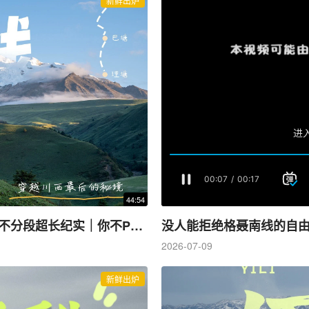
新鲜出炉
44:54
晴天下的反穿格聂南线是这样的景色｜4K｜不分段超长纪实｜你不P我不P到了景点不蒙X
没人能拒绝格聂南线的自
2026-07-09
新鲜出炉