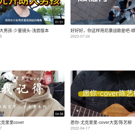
01:31
大男孩-少量镜头-浅尝版本
好好好，你这样用尼康战歌是吧-
5
2023-07-24
04:38
克里里cover
愿你-尤克里里-cover大宽/陈艺柳
7
2022-04-17