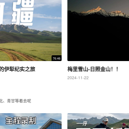
76:46
场超长的伊犁纪实之旅
梅里雪山-日照金山！！
2024-11-22
北、青甘等着去呢