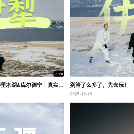
22:20
冬日伊犁 4K｜冬天的新疆伊犁值得去吗｜赛里木湖&库尔德宁｜真实无滤镜｜深圳 4 天 3 夜飞新疆伊犁
别管了么多了，先去玩！
2025-12-18